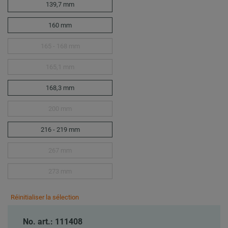
139,7 mm
160 mm
165 - 168 mm
165,1 mm
168,3 mm
200 mm
216 - 219 mm
267 mm
273 mm
Réinitialiser la sélection
No. art.: 111408