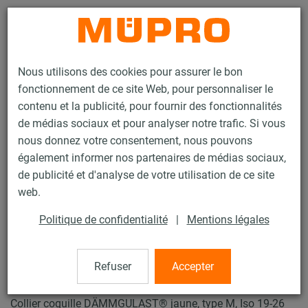
Contact
Nous utilisons des cookies pour assurer le bon
fonctionnement de ce site Web, pour personnaliser le
contenu et la publicité, pour fournir des fonctionnalités
de médias sociaux et pour analyser notre trafic. Si vous
nous donnez votre consentement, nous pouvons
Produits
Technique de fixation
Insonorisation
également informer nos partenaires de médias sociaux,
Colliers insonorisés
Collier coquille ISO Type H, M, T
de publicité et d'analyse de votre utilisation de ce site
23 / 23
web.
Politique de confidentialité
|
Mentions légales
Collier coquille ISO Type H, M,
T
Refuser
Accepter
Collier coquille DÄMMGULAST® jaune, type M, Iso 19-26