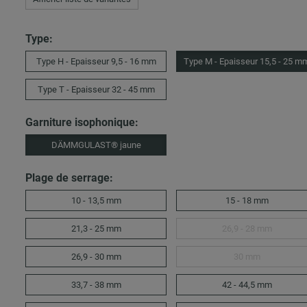
Type:
Type H - Epaisseur 9,5 - 16 mm
Type M - Epaisseur 15,5 - 25 m
Type T - Epaisseur 32 - 45 mm
Garniture isophonique:
DÄMMGULAST® jaune
Plage de serrage:
10 - 13,5 mm
15 - 18 mm
21,3 - 25 mm
26,9 - 28 mm
26,9 - 30 mm
30 mm
33,7 - 38 mm
42 - 44,5 mm