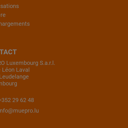
isations
ère
hargements
TACT
 Luxembourg S.a.r.l.
e Léon Laval
Leudelange
mbourg
352 29 62 48
info@muepro.lu