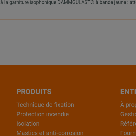
âce à la garniture isophonique DÄMMGULAST® à bande jaune : a
PRODUITS
ENT
Technique de fixation
À pro
Protection incendie
Gesti
Isolation
Référ
Mastics et anti-corrosion
Fourn