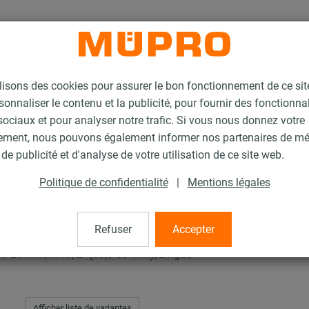
lisons des cookies pour assurer le bon fonctionnement de ce si
sonnaliser le contenu et la publicité, pour fournir des fonctionna
ociaux et pour analyser notre trafic. Si vous nous donnez votre
ement, nous pouvons également informer nos partenaires de m
nsonorisés
Collier coquille ISO Type H, M, T
de publicité et d'analyse de votre utilisation de ce site web.
Politique de confidentialité
|
Mentions légales
SO Type H, M, T
Refuser
Accepter
19-26 mm, M10, 2" (60,3-63 mm), zingué
Afficher liste de variantes