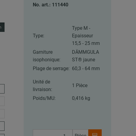
No. art.: 111440
m
Type M -
Type:
Epaisseur
15,5 - 25 mm
Garniture
DÄMMGULA
isophonique:
ST® jaune
Plage de serrage:
60,3 - 64 mm
Unité de
1 Pièce
livraison:
Poids/MU:
0,416 kg
Pièce