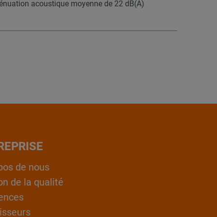
tténuation acoustique moyenne de 22 dB(A)
REPRISE
pos de nous
on de la qualité
ences
isseurs