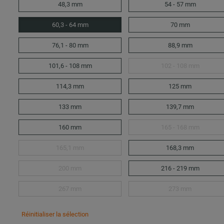
48,3 mm
54 - 57 mm
60,3 - 64 mm
70 mm
76,1 - 80 mm
88,9 mm
101,6 - 108 mm
102 - 108 mm
114,3 mm
125 mm
133 mm
139,7 mm
160 mm
165 - 168 mm
165,1 mm
168,3 mm
200 mm
216 - 219 mm
267 mm
273 mm
Réinitialiser la sélection