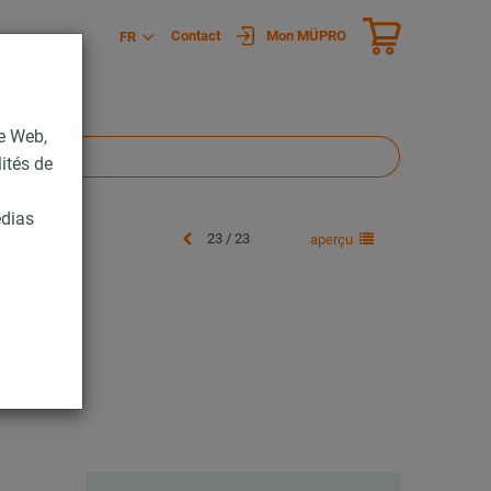
Contact
Mon MÜPRO
FR
te Web,
lités de
édias
23 / 23
aperçu