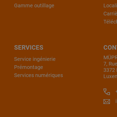
Gamme outillage
Local
Carri
Téléc
SERVICES
CON
MÜPRO
Service ingénierie
7, Ru
Prémontage
3372 
Services numériques
Luxe
+