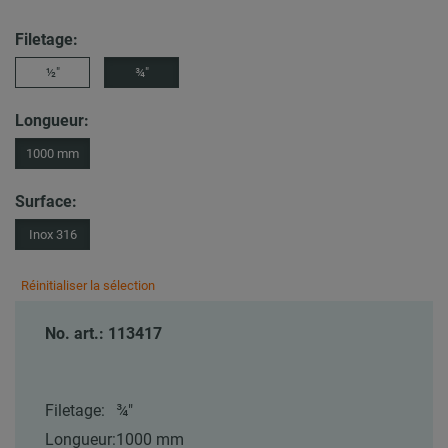
Filetage:
½″
¾″
Longueur:
1000 mm
Surface:
Inox 316
Réinitialiser la sélection
No. art.: 113417
Filetage:
¾″
Longueur:
1000 mm