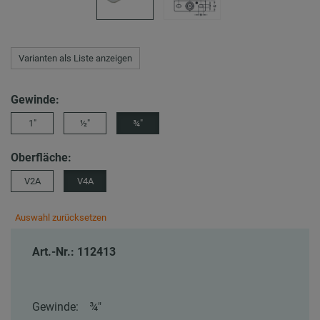
Varianten als Liste anzeigen
Gewinde:
1″
½″
¾″
Oberfläche:
V2A
V4A
Auswahl zurücksetzen
Art.-Nr.: 112413
Gewinde:
¾″