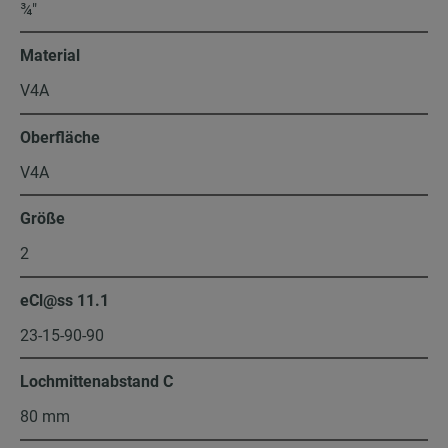
¾″
Material
V4A
Oberfläche
V4A
Größe
2
eCl@ss 11.1
23-15-90-90
Lochmittenabstand C
80 mm