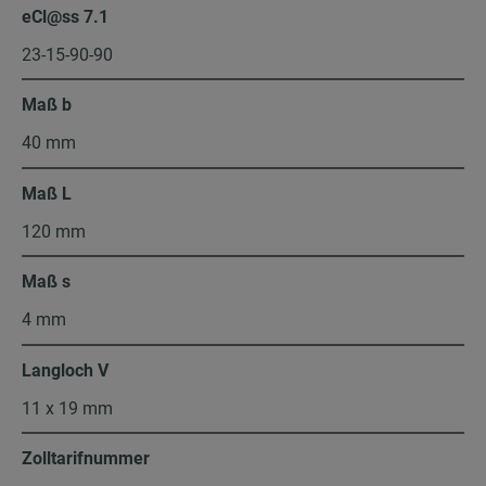
eCl@ss 7.1
23-15-90-90
Maß b
40 mm
Maß L
120 mm
Maß s
4 mm
Langloch V
11 x 19 mm
Zolltarifnummer