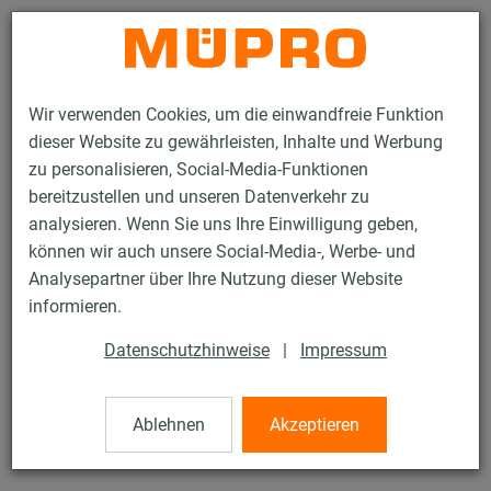
Kontakt
Wir verwenden Cookies, um die einwandfreie Funktion
dieser Website zu gewährleisten, Inhalte und Werbung
zu personalisieren, Social-Media-Funktionen
bereitzustellen und unseren Datenverkehr zu
analysieren. Wenn Sie uns Ihre Einwilligung geben,
Produkte
Befestigungstechnik
Edelstahlprodukte
können wir auch unsere Social-Media-, Werbe- und
Edelstahl-Montageteile
Grundplatten mit Muffe
Analysepartner über Ihre Nutzung dieser Website
20 / 21
informieren.
Datenschutzhinweise
|
Impressum
Grundplatten mit Muffe
Ablehnen
Akzeptieren
V4A Grundplatte Größe 2 mit aufgeschweißter Muffe 3/4"