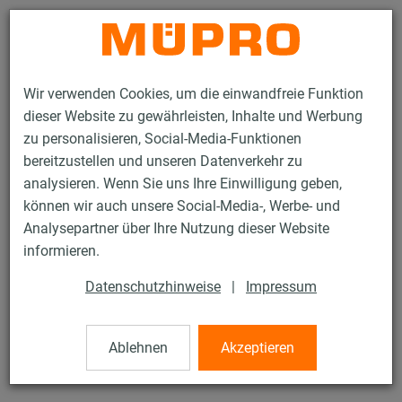
Kontakt
Wir verwenden Cookies, um die einwandfreie Funktion
dieser Website zu gewährleisten, Inhalte und Werbung
zu personalisieren, Social-Media-Funktionen
bereitzustellen und unseren Datenverkehr zu
analysieren. Wenn Sie uns Ihre Einwilligung geben,
Produkte
Befestigungstechnik
Edelstahlprodukte
können wir auch unsere Social-Media-, Werbe- und
Edelstahl-Montageteile
Grundplatten mit Mutter
Analysepartner über Ihre Nutzung dieser Website
21 / 21
informieren.
Datenschutzhinweise
|
Impressum
Grundplatten mit Mutter
Ablehnen
Akzeptieren
V2A Grundplatte Größe 1, M12