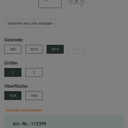
Varianten als Liste anzeigen
Gewinde:
M8
M10
M12
M16
Größe:
1
2
Oberfläche:
V2A
V4A
Auswahl zurücksetzen
Art.-Nr.: 112399