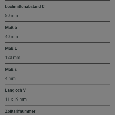
Lochmittenabstand C
80 mm
Maß b
40 mm
Maß L
120 mm
Maß s
4 mm
Langloch V
11 x 19 mm
Zolltarifnummer