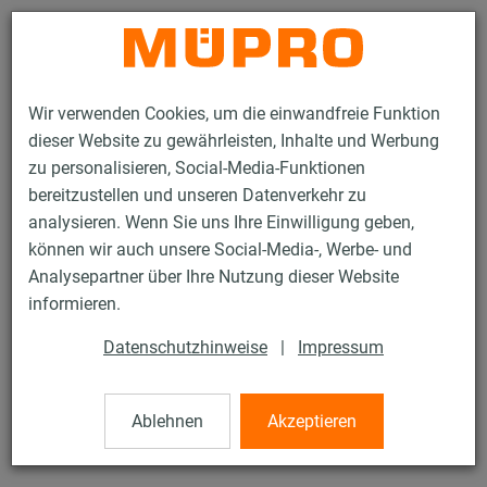
Kontakt
Wir verwenden Cookies, um die einwandfreie Funktion
dieser Website zu gewährleisten, Inhalte und Werbung
zu personalisieren, Social-Media-Funktionen
bereitzustellen und unseren Datenverkehr zu
analysieren. Wenn Sie uns Ihre Einwilligung geben,
Produkte
Befestigungstechnik
Edelstahlprodukte
können wir auch unsere Social-Media-, Werbe- und
Edelstahl-Montageteile
Grundplatten mit Mutter
Analysepartner über Ihre Nutzung dieser Website
21 / 21
informieren.
Datenschutzhinweise
|
Impressum
Grundplatten mit Mutter
Ablehnen
Akzeptieren
V4A Grundplatte Größe 2, M16