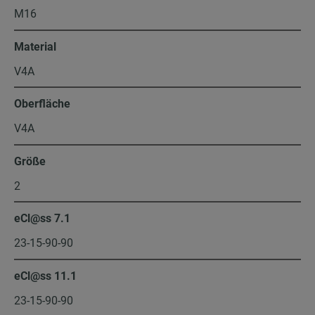
M16
Material
V4A
Oberfläche
V4A
Größe
2
eCl@ss 7.1
23-15-90-90
eCl@ss 11.1
23-15-90-90