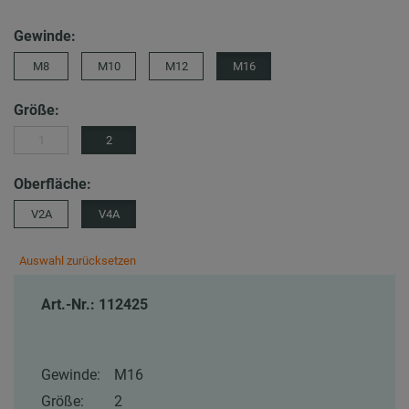
Gewinde:
M8
M10
M12
M16
Größe:
1
2
Oberfläche:
V2A
V4A
Auswahl zurücksetzen
Art.-Nr.: 112425
Gewinde:
M16
Größe:
2