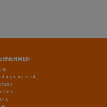
ERNEHMEN
uns
itätsmanagement
enzen
ranten
orte
ere