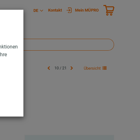
Kontakt
Mein MÜPRO
DE
nktionen
Ihre
10 / 21
Übersicht