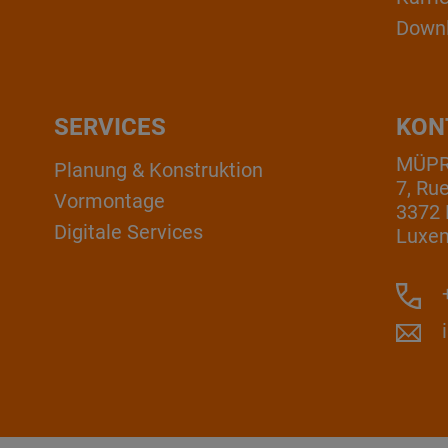
Down
SERVICES
KON
MÜPRO
Planung & Konstruktion
7, Ru
Vormontage
3372 
Digitale Services
Luxe
+