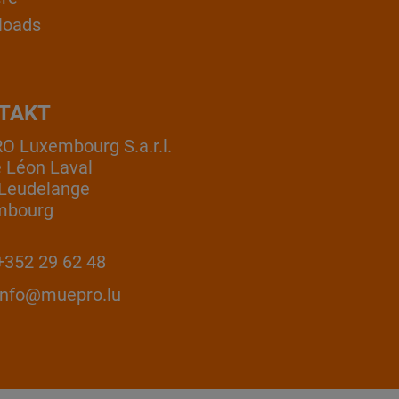
loads
TAKT
 Luxembourg S.a.r.l.
e Léon Laval
Leudelange
mbourg
352 29 62 48
info@muepro.lu