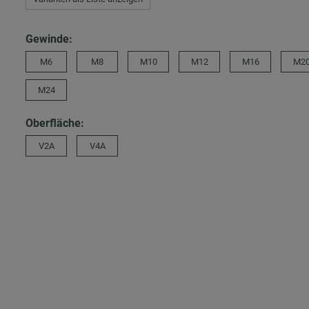
Gewinde:
M6
M8
M10
M12
M16
M2
M24
Oberfläche:
V2A
V4A