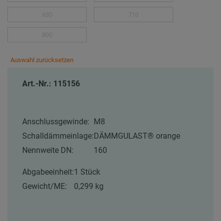
630
710
800
Auswahl zurücksetzen
Art.-Nr.: 115156
Anschlussgewinde:
M8
Schalldämmeinlage:
DÄMMGULAST® orange
Nennweite DN:
160
Abgabeeinheit:
1 Stück
Gewicht/ME:
0,299 kg