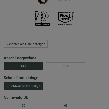
Varianten als Liste anzeigen
Anschlussgewinde:
M8
M10
Schalldämmeinlage:
DÄMMGULAST® orange
Nennweite DN:
50
63