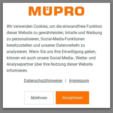
Kontakt
Wir verwenden Cookies, um die einwandfreie Funktion
dieser Website zu gewährleisten, Inhalte und Werbung
zu personalisieren, Social-Media-Funktionen
bereitzustellen und unseren Datenverkehr zu
analysieren. Wenn Sie uns Ihre Einwilligung geben,
Produkte
Befestigungstechnik
Edelstahlprodukte
können wir auch unsere Social-Media-, Werbe- und
Edelstahlprodukte für die Lüftungsbefestigung
Lüftungsschellen
Analysepartner über Ihre Nutzung dieser Website
1 / 4
informieren.
Datenschutzhinweise
|
Impressum
Lüftungsschellen
Ablehnen
Akzeptieren
V2A Lüftungsschelle DÄMMGULAST® Junior, M8, 160 mm