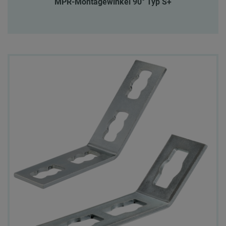
MPR-Montagewinkel 90° Typ S+