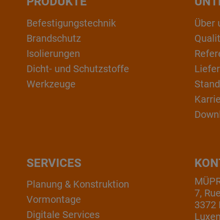
PRODUKTE
UNT
Befestigungstechnik
Über 
Brandschutz
Qual
Isolierungen
Refer
Dicht- und Schutzstoffe
Liefe
Werkzeuge
Stand
Karri
Down
SERVICES
KON
MÜPRO
Planung & Konstruktion
7, Ru
Vormontage
3372 
Digitale Services
Luxe