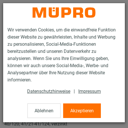
Kontakt
Wir verwenden Cookies, um die einwandfreie Funktion
dieser Website zu gewährleisten, Inhalte und Werbung
zu personalisieren, Social-Media-Funktionen
bereitzustellen und unseren Datenverkehr zu
analysieren. Wenn Sie uns Ihre Einwilligung geben,
Produkte
Befestigungstechnik
Installationsschienen
können wir auch unsere Social-Media-, Werbe- und
Kreuzverbindungsplatte
Analysepartner über Ihre Nutzung dieser Website
89 / 119
informieren.
Datenschutzhinweise
|
Impressum
Kreuzverbindungsplatte
Ablehnen
Akzeptieren
MPC/MPR-Kreuzverbindungsplatte für Profile 38/24-
40/120, 41/21-41/124, verzinkt