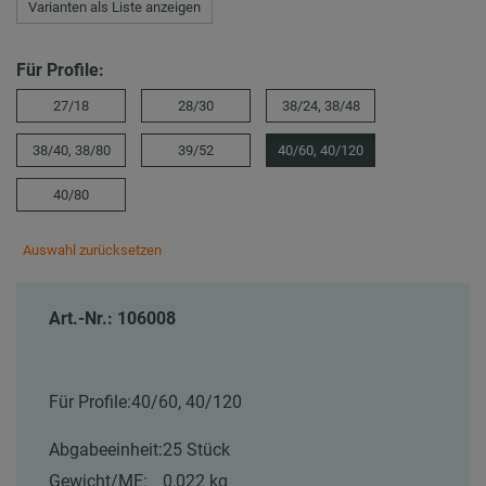
Varianten als Liste anzeigen
Für Profile:
27/18
28/30
38/24, 38/48
38/40, 38/80
39/52
40/60, 40/120
40/80
Auswahl zurücksetzen
Art.-Nr.: 106008
Für Profile:
40/60, 40/120
Abgabeeinheit:
25 Stück
Gewicht/ME:
0,022 kg