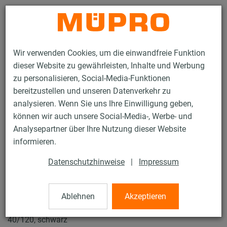
Kontakt
Wir verwenden Cookies, um die einwandfreie Funktion
dieser Website zu gewährleisten, Inhalte und Werbung
zu personalisieren, Social-Media-Funktionen
bereitzustellen und unseren Datenverkehr zu
analysieren. Wenn Sie uns Ihre Einwilligung geben,
Produkte
Befestigungstechnik
Installationsschienen
können wir auch unsere Social-Media-, Werbe- und
MPC-Abschlusskappen
Analysepartner über Ihre Nutzung dieser Website
21 / 119
informieren.
Datenschutzhinweise
|
Impressum
MPC-Abschlusskappen
Ablehnen
Akzeptieren
Abschlusskappe für MPC-Systemschiene Profile 40/60,
40/120, schwarz