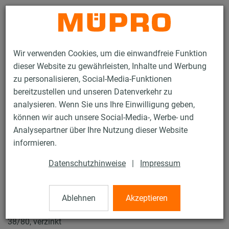
Kontakt
Wir verwenden Cookies, um die einwandfreie Funktion
dieser Website zu gewährleisten, Inhalte und Werbung
zu personalisieren, Social-Media-Funktionen
bereitzustellen und unseren Datenverkehr zu
analysieren. Wenn Sie uns Ihre Einwilligung geben,
Produkte
Befestigungstechnik
Installationsschienen
können wir auch unsere Social-Media-, Werbe- und
MPC-Halteklammern
Analysepartner über Ihre Nutzung dieser Website
19 / 119
informieren.
Datenschutzhinweise
|
Impressum
MPC-Halteklammern
Ablehnen
Akzeptieren
MPC-Halteklammer, M10 für Profile 38/24, 38/40, 38/48,
38/80, verzinkt