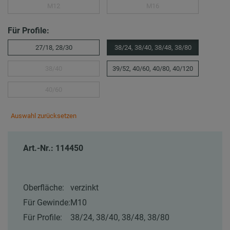
M12
M16
Für Profile:
27/18, 28/30
38/24, 38/40, 38/48, 38/80
38/40
39/52, 40/60, 40/80, 40/120
40/60
Auswahl zurücksetzen
Art.-Nr.: 114450
Oberfläche:
verzinkt
Für Gewinde:
M10
Für Profile:
38/24, 38/40, 38/48, 38/80