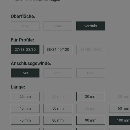
Oberfläche:
V2A
V4A
verzinkt
Für Profile:
27/18, 28/30
38/24-40/120
38/40, 40/60
Anschlussgewinde:
M8
M10
M12
Länge:
20 mm
25 mm
30 mm
35 mm
40 mm
50 mm
55 mm
60 mm
70 mm
80 mm
90 mm
100 m