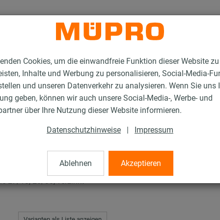
enden Cookies, um die einwandfreie Funktion dieser Website zu
isten, Inhalte und Werbung zu personalisieren, Social-Media-Fu
stellen und unseren Datenverkehr zu analysieren. Wenn Sie uns 
gung geben, können wir auch unsere Social-Media-, Werbe- und
C-Hammerkopfbefestiger 27/18 - 28/30
artner über Ihre Nutzung dieser Website informieren.
Datenschutzhinweise
|
Impressum
efestiger 27/18 - 28
Ablehnen
Akzeptieren
 27/18, 28/30, verzinkt
Varianten als Liste anzeigen