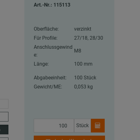
Art.-Nr.: 115113
Oberfläche:
verzinkt
Für Profile:
27/18, 28/30
Anschlussgewind
M8
e:
Länge:
100 mm
Abgabeeinheit:
100 Stück
Gewicht/ME:
0,053 kg
Stück
m