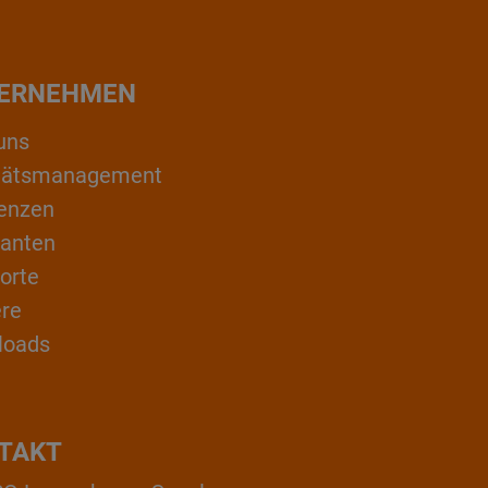
ERNEHMEN
uns
itätsmanagement
enzen
ranten
orte
ere
loads
TAKT