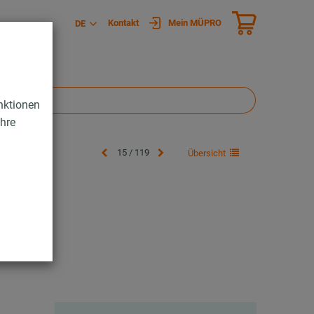
Kontakt
Mein MÜPRO
DE
nktionen
Ihre
15 / 119
Übersicht
/30