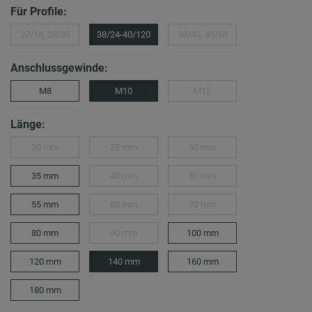
Für Profile:
27/18, 28/30
38/24-40/120
38/40, 40/60
Anschlussgewinde:
M8
M10
M12
Länge:
20 mm
25 mm
30 mm
35 mm
40 mm
50 mm
55 mm
60 mm
70 mm
80 mm
90 mm
100 mm
120 mm
140 mm
160 mm
180 mm