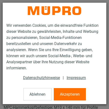
Kontakt
Wir verwenden Cookies, um die einwandfreie Funktion
dieser Website zu gewährleisten, Inhalte und Werbung
zu personalisieren, Social-Media-Funktionen
bereitzustellen und unseren Datenverkehr zu
analysieren. Wenn Sie uns Ihre Einwilligung geben,
Produkte
Befestigungstechnik
Installationsschienen
können wir auch unsere Social-Media-, Werbe- und
MPC-Hammerkopfbefestiger 38/24 - 40/120
Analysepartner über Ihre Nutzung dieser Website
15 / 119
informieren.
Datenschutzhinweise
|
Impressum
MPC-Hammerkopfbefestiger
38/24 - 40/120
Ablehnen
Akzeptieren
MPC-Hammerkopfbefestiger, M10 x 140 mm für Profile