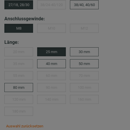
27/18, 28/30
38/24-40/120
38/40, 40/60
Anschlussgewinde:
M8
M10
M12
Länge:
20 mm
25 mm
30 mm
35 mm
40 mm
50 mm
55 mm
60 mm
70 mm
80 mm
90 mm
100 mm
120 mm
140 mm
160 mm
180 mm
Auswahl zurücksetzen