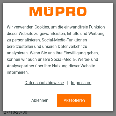
Kontakt
Wir verwenden Cookies, um die einwandfreie Funktion
dieser Website zu gewährleisten, Inhalte und Werbung
zu personalisieren, Social-Media-Funktionen
bereitzustellen und unseren Datenverkehr zu
analysieren. Wenn Sie uns Ihre Einwilligung geben,
Produkte
Befestigungstechnik
Installationsschienen
können wir auch unsere Social-Media-, Werbe- und
MPC-Hammerkopfbefestiger
Analysepartner über Ihre Nutzung dieser Website
15 / 119
informieren.
Datenschutzhinweise
|
Impressum
MPC-Hammerkopfbefestiger
Ablehnen
Akzeptieren
V2A MPC-Hammerkopfbefestiger, M8 x 25 mm für Profile
27/18-28/30