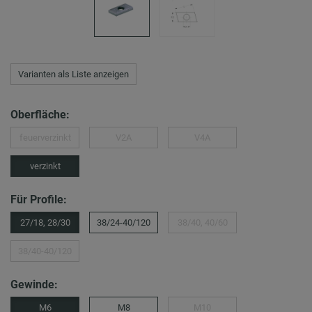
Varianten als Liste anzeigen
Oberfläche:
feuerverzinkt
V2A
V4A
verzinkt
Für Profile:
27/18, 28/30
38/24-40/120
38/40, 40/60
38/40-40/120
Gewinde:
M6
M8
M10