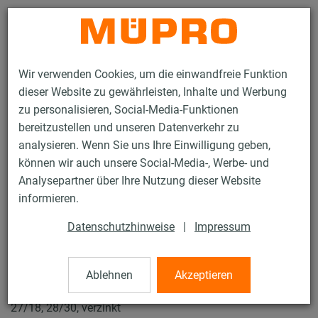
Kontakt
Wir verwenden Cookies, um die einwandfreie Funktion
dieser Website zu gewährleisten, Inhalte und Werbung
zu personalisieren, Social-Media-Funktionen
bereitzustellen und unseren Datenverkehr zu
analysieren. Wenn Sie uns Ihre Einwilligung geben,
Produkte
Befestigungstechnik
Installationsschienen
können wir auch unsere Social-Media-, Werbe- und
MPC-Schiebemuttern
Analysepartner über Ihre Nutzung dieser Website
17 / 119
informieren.
Datenschutzhinweise
|
Impressum
MPC-Schiebemuttern
Ablehnen
Akzeptieren
MPC-Schiebemutter, M6, 21,5 x 11,8 x 4 mm für Profile
27/18, 28/30, verzinkt