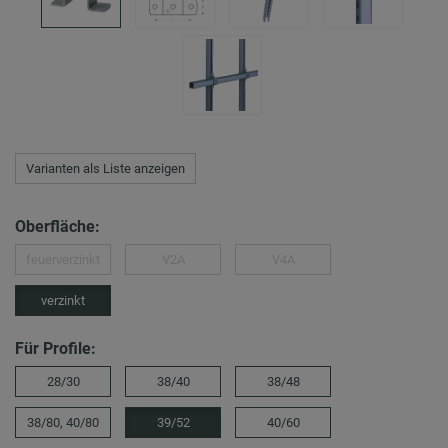
Varianten als Liste anzeigen
Oberfläche:
feuerverzinkt
V2A
V4A
verzinkt
Für Profile:
28/30
38/40
38/48
38/80, 40/80
39/52
40/60