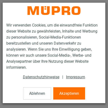
Kontakt
Wir verwenden Cookies, um die einwandfreie Funktion
dieser Website zu gewährleisten, Inhalte und Werbung
zu personalisieren, Social-Media-Funktionen
bereitzustellen und unseren Datenverkehr zu
analysieren. Wenn Sie uns Ihre Einwilligung geben,
Produkte
Befestigungstechnik
Installationsschienen
können wir auch unsere Social-Media-, Werbe- und
MPC-Schienenbügel
Analysepartner über Ihre Nutzung dieser Website
35 / 119
informieren.
Datenschutzhinweise
|
Impressum
MPC-Schienenbügel
Ablehnen
Akzeptieren
MPC-Schienenbügel für Profil 39/52, verzinkt