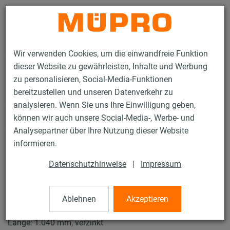
Kontakt
Wir verwenden Cookies, um die einwandfreie Funktion
dieser Website zu gewährleisten, Inhalte und Werbung
zu personalisieren, Social-Media-Funktionen
bereitzustellen und unseren Datenverkehr zu
analysieren. Wenn Sie uns Ihre Einwilligung geben,
Produkte
Befestigungstechnik
Installationsschienen
können wir auch unsere Social-Media-, Werbe- und
MPC-Schienenkonsolen
Analysepartner über Ihre Nutzung dieser Website
4 / 119
informieren.
Datenschutzhinweise
|
Impressum
MPC-Schienenkonsolen
Ablehnen
Akzeptieren
MPC-Schienenkonsole für Schienenmontage, 40/60,
Länge: 1.040 mm, verzinkt