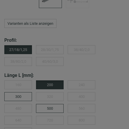
Varianten als Liste anzeigen
Profil:
27/18/1,25
28/30/1,75
38/40/2,0
38/80/2,0
40/60/3,0
Länge L [mm]:
160
200
240
300
320
400
480
500
560
640
720
800