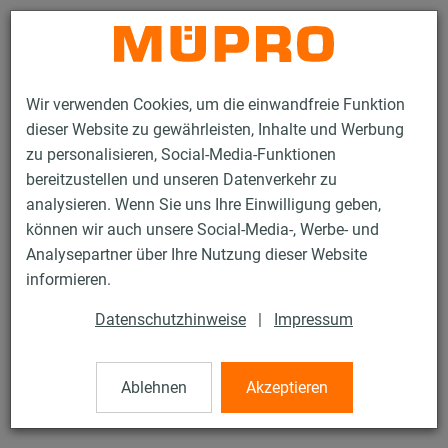
Kontakt
Wir verwenden Cookies, um die einwandfreie Funktion
dieser Website zu gewährleisten, Inhalte und Werbung
zu personalisieren, Social-Media-Funktionen
bereitzustellen und unseren Datenverkehr zu
analysieren. Wenn Sie uns Ihre Einwilligung geben,
Produkte
Befestigungstechnik
Installationsschienen
können wir auch unsere Social-Media-, Werbe- und
MPC-Schienenkonsolen
Analysepartner über Ihre Nutzung dieser Website
3 / 119
informieren.
Datenschutzhinweise
|
Impressum
MPC-Schienenkonsolen
Ablehnen
Akzeptieren
MPC-Schienenkonsole 27/18, Länge: 200 mm, verzinkt