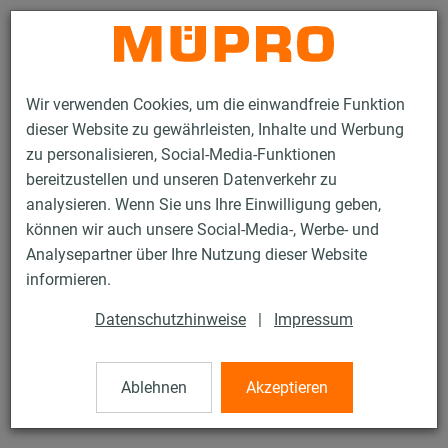
Kontakt
Wir verwenden Cookies, um die einwandfreie Funktion
dieser Website zu gewährleisten, Inhalte und Werbung
zu personalisieren, Social-Media-Funktionen
bereitzustellen und unseren Datenverkehr zu
analysieren. Wenn Sie uns Ihre Einwilligung geben,
Produkte
Befestigungstechnik
Installationsschienen
können wir auch unsere Social-Media-, Werbe- und
MPC-Schienenkonsolen
Analysepartner über Ihre Nutzung dieser Website
3 / 119
informieren.
Datenschutzhinweise
|
Impressum
MPC-Schienenkonsolen
Ablehnen
Akzeptieren
MPC-Schienenkonsole 38/40, Länge: 240 mm, verzinkt