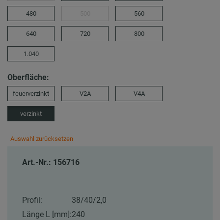
480
500
560
640
720
800
1.040
Oberfläche:
feuerverzinkt
V2A
V4A
verzinkt
Auswahl zurücksetzen
Art.-Nr.: 156716
Profil:
38/40/2,0
Länge L [mm]:
240