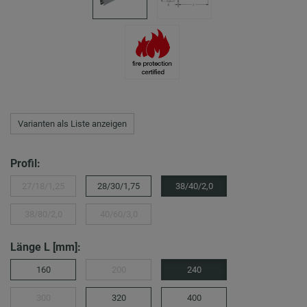
Varianten als Liste anzeigen
Profil:
27/18/1,25
28/30/1,75
38/40/2,0
38/80/2,0
40/60/3,0
Länge L [mm]:
160
200
240
300
320
400