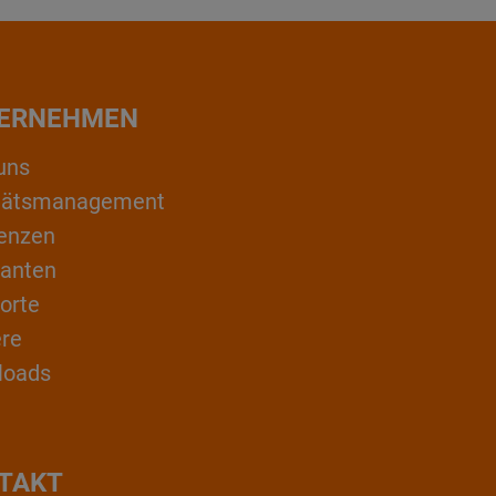
ERNEHMEN
uns
itätsmanagement
enzen
ranten
orte
ere
loads
TAKT