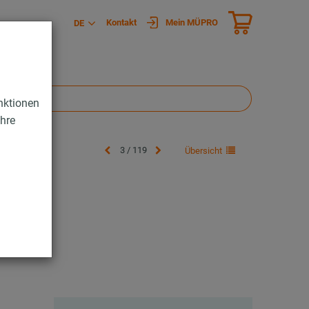
Kontakt
Mein MÜPRO
DE
nktionen
Ihre
3 / 119
Übersicht