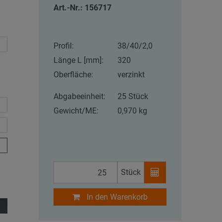
Art.-Nr.: 156717
Profil:
38/40/2,0
Länge L [mm]:
320
Oberfläche:
verzinkt
Abgabeeinheit:
25 Stück
Gewicht/ME:
0,970 kg
Stück
In den Warenkorb