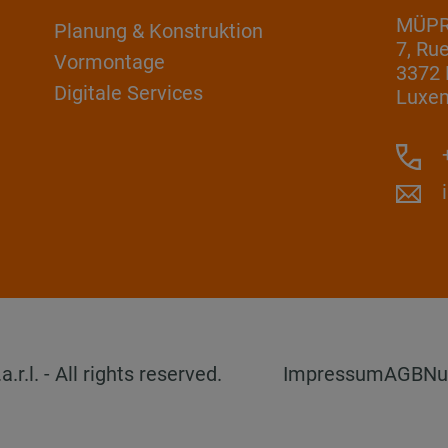
MÜPRO
Planung & Konstruktion
7, Ru
Vormontage
3372 
Digitale Services
Luxe
+
l. - All rights reserved.
Impressum
AGB
Nu