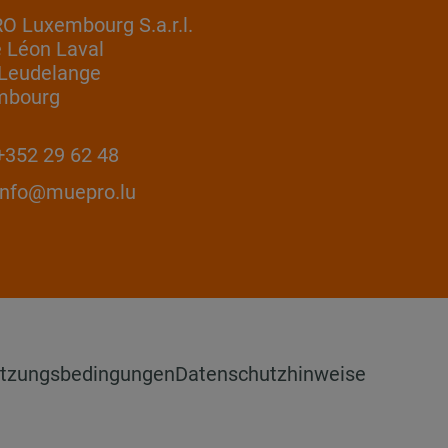
 Luxembourg S.a.r.l.
e Léon Laval
Leudelange
mbourg
352 29 62 48
info@muepro.lu
tzungsbedingungen
Datenschutzhinweise