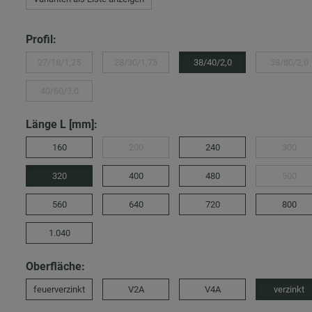
Profil:
27/18/1,25
28/30/1,75
38/40/2,0
38/80/2,0
40/60/3,0
Länge L [mm]:
160
200
240
300
320
400
480
500
560
640
720
800
1.040
Oberfläche:
feuerverzinkt
V2A
V4A
verzinkt