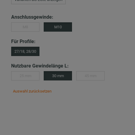
Anschlussgewinde:
M8
M10
Für Profile:
27/18, 28/30
Nutzbare Gewindelänge L:
25 mm
30 mm
45 mm
Auswahl zurücksetzen