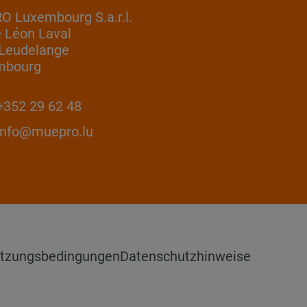
 Luxembourg S.a.r.l.
e Léon Laval
Leudelange
mbourg
352 29 62 48
info@muepro.lu
tzungsbedingungen
Datenschutzhinweise