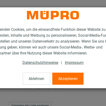
enden Cookies, um die einwandfreie Funktion dieser Website zu
isten, Inhalte und Werbung zu personalisieren, Social-Media-Fu
stellen und unseren Datenverkehr zu analysieren. Wenn Sie uns 
gung geben, können wir auch unsere Social-Media-, Werbe- und
C-Schnellbefestiger
artner über Ihre Nutzung dieser Website informieren.
Datenschutzhinweise
|
Impressum
tiger
Ablehnen
Akzeptieren
mm für Profile 27/18, 28/30, verzinkt
Varianten als Liste anzeigen