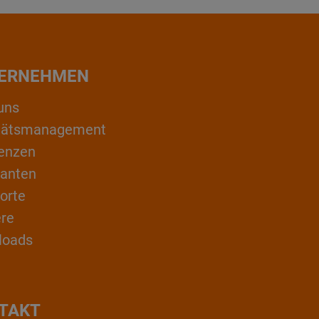
ERNEHMEN
uns
itätsmanagement
enzen
ranten
orte
ere
loads
TAKT