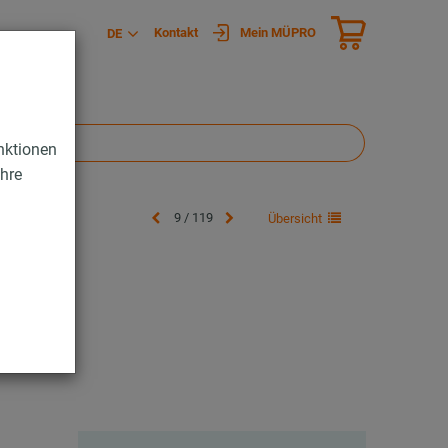
Kontakt
Mein MÜPRO
DE
nktionen
Ihre
9 / 119
Übersicht