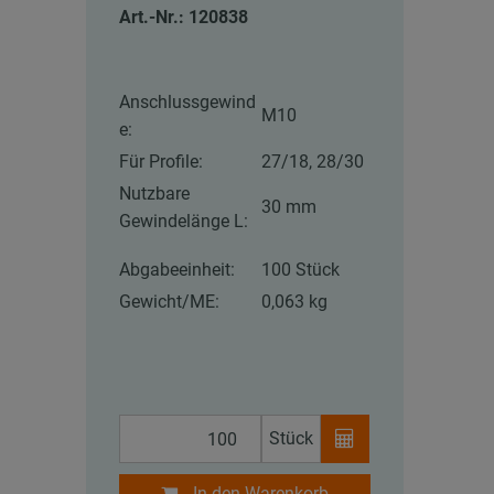
Art.-Nr.: 120838
Anschlussgewind
M10
e:
Für Profile:
27/18, 28/30
Nutzbare
30 mm
Gewindelänge L:
Abgabeeinheit:
100 Stück
Gewicht/ME:
0,063 kg
Stück
In den Warenkorb