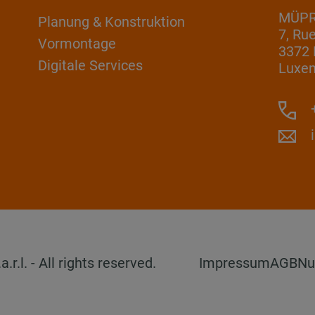
MÜPRO
Planung & Konstruktion
7, Ru
Vormontage
3372 
Digitale Services
Luxe
+
l. - All rights reserved.
Impressum
AGB
Nu