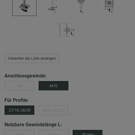
Varianten als Liste anzeigen
Anschlussgewinde:
M8
M10
Für Profile:
27/18, 28/30
38/24-40/120
Nutzbare Gewindelänge L:
7 mm
25 mm
30 mm