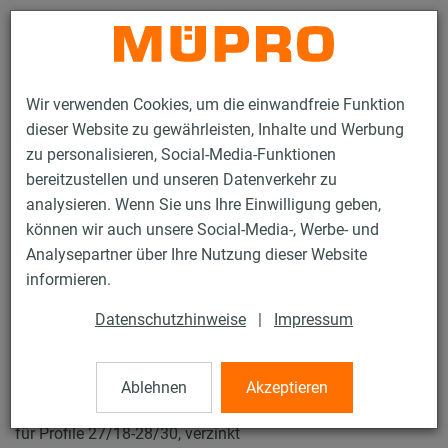
Kontakt
Wir verwenden Cookies, um die einwandfreie Funktion
dieser Website zu gewährleisten, Inhalte und Werbung
zu personalisieren, Social-Media-Funktionen
bereitzustellen und unseren Datenverkehr zu
analysieren. Wenn Sie uns Ihre Einwilligung geben,
Produkte
Befestigungstechnik
Installationsschienen
können wir auch unsere Social-Media-, Werbe- und
MPC-Schnellbefestiger+
Analysepartner über Ihre Nutzung dieser Website
11 / 119
informieren.
Datenschutzhinweise
|
Impressum
MPC-Schnellbefestiger+
Ablehnen
Akzeptieren
MPC-Schnellbefestiger+ mit Außengewinde, M10 x 30 mm
für Profile 27/18-28/30, verzinkt