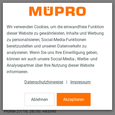
Kontakt
Wir verwenden Cookies, um die einwandfreie Funktion
dieser Website zu gewährleisten, Inhalte und Werbung
zu personalisieren, Social-Media-Funktionen
bereitzustellen und unseren Datenverkehr zu
analysieren. Wenn Sie uns Ihre Einwilligung geben,
Produkte
Befestigungstechnik
Installationsschienen
können wir auch unsere Social-Media-, Werbe- und
MPC-Schnellbefestiger
Analysepartner über Ihre Nutzung dieser Website
9 / 119
informieren.
Datenschutzhinweise
|
Impressum
MPC-Schnellbefestiger
Ablehnen
Akzeptieren
MPC-Schnellbefestiger mit Außengewinde, M8 x 45 mm für
Profile 27/18, 28/30, verzinkt