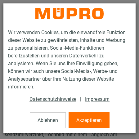
Kontakt
Wir verwenden Cookies, um die einwandfreie Funktion
dieser Website zu gewährleisten, Inhalte und Werbung
zu personalisieren, Social-Media-Funktionen
bereitzustellen und unseren Datenverkehr zu
analysieren. Wenn Sie uns Ihre Einwilligung geben,
Produkte
Befestigungstechnik
Installationsschienen
können wir auch unsere Social-Media-, Werbe- und
MPC-Systemschienen
Analysepartner über Ihre Nutzung dieser Website
1 / 119
informieren.
Datenschutzhinweise
|
Impressum
MPC-Systemschienen
Ablehnen
Akzeptieren
MPC-Systemschiene 38/40, Länge: 1.000 mm,
sendzimirverzinkt, Lochbild mit einem Langloch am