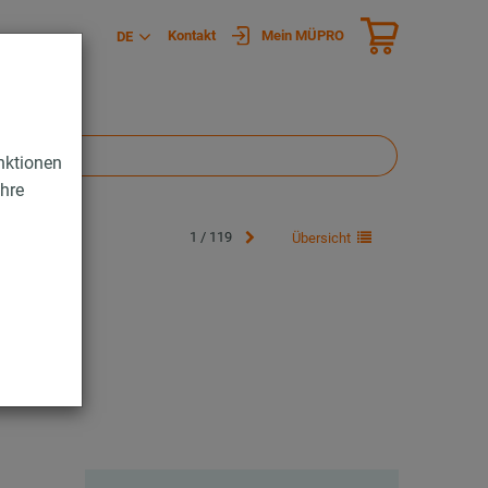
Kontakt
Mein MÜPRO
DE
nktionen
Ihre
1 / 119
Übersicht