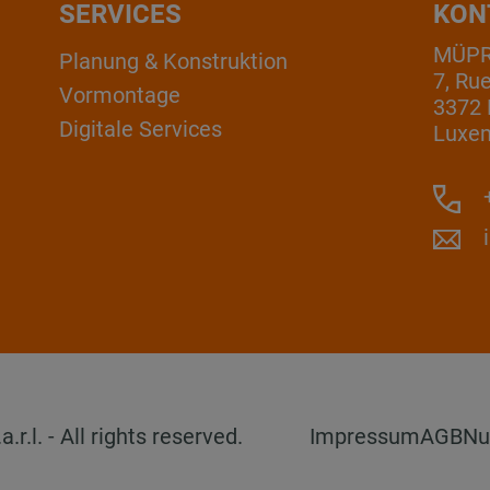
SERVICES
KON
MÜPRO
Planung & Konstruktion
7, Ru
Vormontage
3372 
Digitale Services
Luxe
+
l. - All rights reserved.
Impressum
AGB
Nu