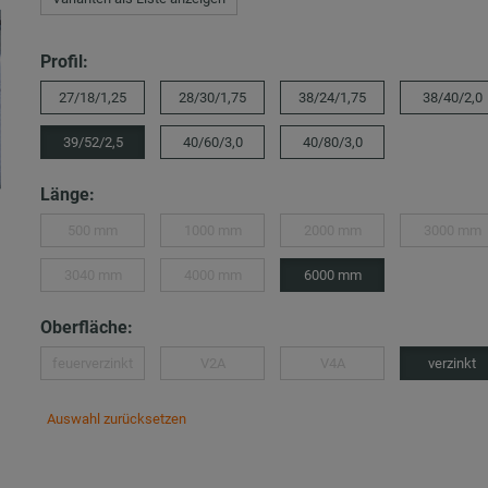
Profil:
27/18/1,25
28/30/1,75
38/24/1,75
38/40/2,0
39/52/2,5
40/60/3,0
40/80/3,0
Länge:
500 mm
1000 mm
2000 mm
3000 mm
3040 mm
4000 mm
6000 mm
Oberfläche:
feuerverzinkt
V2A
V4A
verzinkt
Auswahl zurücksetzen