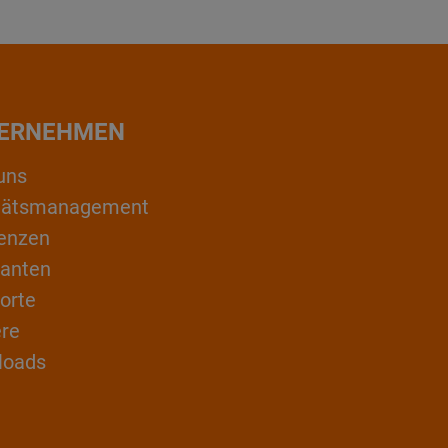
ERNEHMEN
uns
itätsmanagement
enzen
ranten
orte
ere
loads