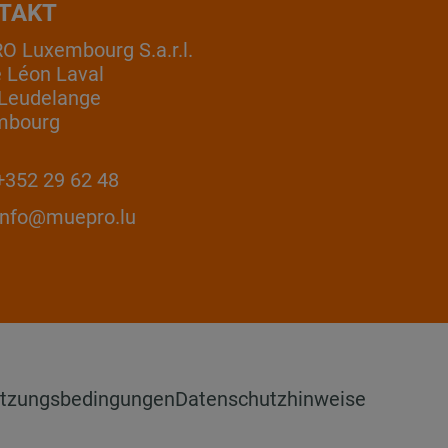
TAKT
 Luxembourg S.a.r.l.
e Léon Laval
Leudelange
mbourg
352 29 62 48
info@muepro.lu
tzungsbedingungen
Datenschutzhinweise