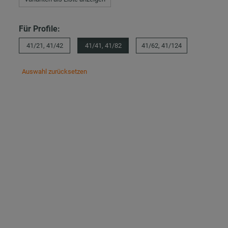
Für Profile:
41/21, 41/42
41/41, 41/82
41/62, 41/124
Auswahl zurücksetzen