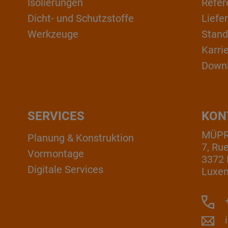
Isolierungen
Refer
Dicht- und Schutzstoffe
Liefe
Werkzeuge
Stand
Karri
Down
SERVICES
KON
MÜPRO
Planung & Konstruktion
7, Ru
Vormontage
3372 
Digitale Services
Luxe
+