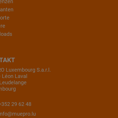
enzen
ranten
orte
ere
loads
TAKT
 Luxembourg S.a.r.l.
e Léon Laval
Leudelange
mbourg
352 29 62 48
info@muepro.lu