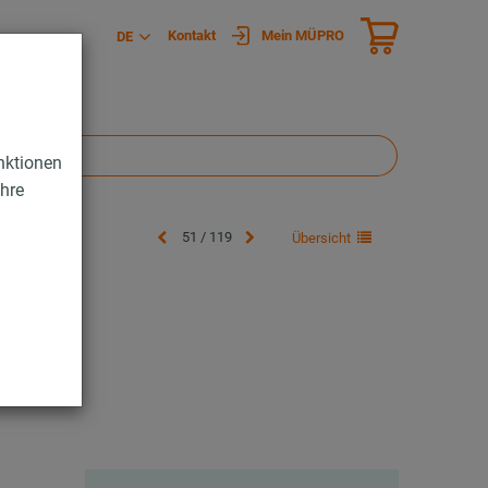
Kontakt
Mein MÜPRO
DE
nktionen
Ihre
51 / 119
Übersicht