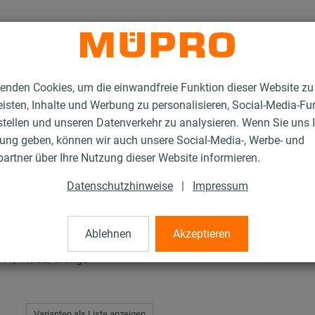
enden Cookies, um die einwandfreie Funktion dieser Website zu
isten, Inhalte und Werbung zu personalisieren, Social-Media-Fu
stellen und unseren Datenverkehr zu analysieren. Wenn Sie uns 
gung geben, können wir auch unsere Social-Media-, Werbe- und
R-Abschlusskappen
artner über Ihre Nutzung dieser Website informieren.
Datenschutzhinweise
|
Impressum
appen
Ablehnen
Akzeptieren
41, 41/82, orange
Varianten als Liste anzeigen