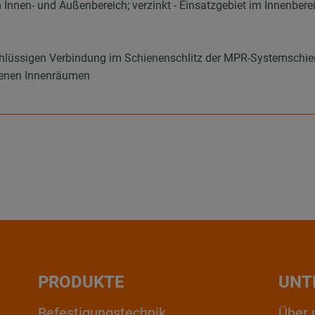
m Innen- und Außenbereich; verzinkt - Einsatzgebiet im Innenbere
chlüssigen Verbindung im Schienenschlitz der MPR-Systemschi
ckenen Innenräumen
PRODUKTE
UNT
Befestigungstechnik
Über 