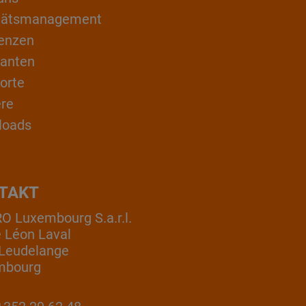
itätsmanagement
enzen
ranten
orte
ere
loads
TAKT
 Luxembourg S.a.r.l.
e Léon Laval
Leudelange
mbourg