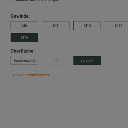
Gewinde:
M6
M8
M10
M12
M16
Oberfläche:
feuerverzinkt
V4A
verzinkt
Auswahl zurücksetzen