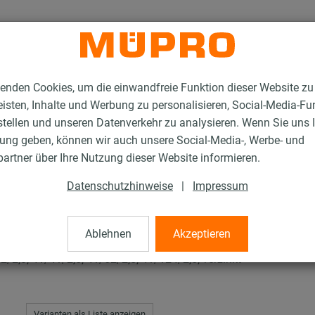
enden Cookies, um die einwandfreie Funktion dieser Website zu
isten, Inhalte und Werbung zu personalisieren, Social-Media-Fu
stellen und unseren Datenverkehr zu analysieren. Wenn Sie uns 
gung geben, können wir auch unsere Social-Media-, Werbe- und
R-Gewindeplatten
artner über Ihre Nutzung dieser Website informieren.
Datenschutzhinweise
|
Impressum
ten
Ablehnen
Akzeptieren
/2,0, 41/41/2,5, 41/62/2,5, 41/124/2,5, verzinkt
Varianten als Liste anzeigen