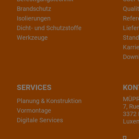
Brandschutz
Qual
Isolierungen
Refer
Dicht- und Schutzstoffe
Liefe
Werkzeuge
Stand
Karri
Down
SERVICES
KON
MÜPRO
Planung & Konstruktion
7, Ru
Vormontage
3372 
Digitale Services
Luxe