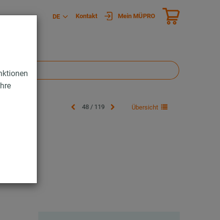
Kontakt
Mein MÜPRO
DE
nktionen
Ihre
48 / 119
Übersicht