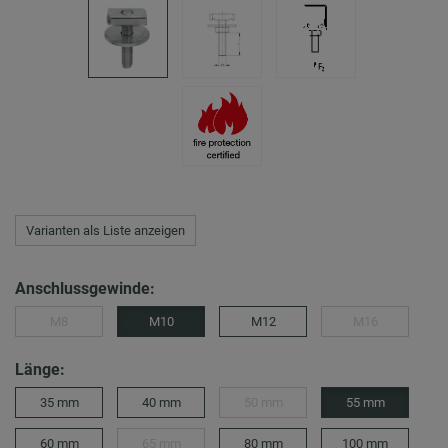
Varianten als Liste anzeigen
Anschlussgewinde:
M8
M10
M12
M16
Länge:
35 mm
40 mm
50 mm
55 mm
60 mm
65 mm
80 mm
100 mm