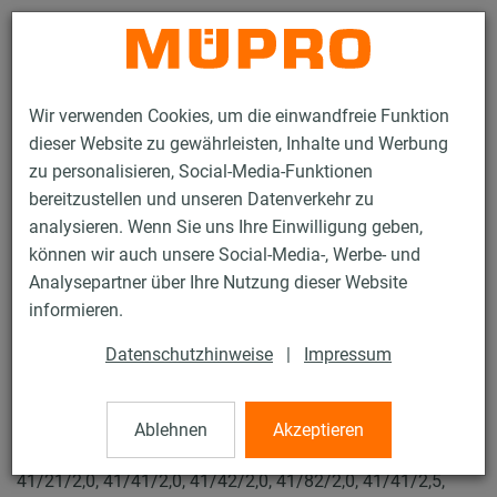
Kontakt
Wir verwenden Cookies, um die einwandfreie Funktion
dieser Website zu gewährleisten, Inhalte und Werbung
zu personalisieren, Social-Media-Funktionen
bereitzustellen und unseren Datenverkehr zu
analysieren. Wenn Sie uns Ihre Einwilligung geben,
Produkte
Befestigungstechnik
Installationsschienen
können wir auch unsere Social-Media-, Werbe- und
MPR-Hammerkopfbefestiger
Analysepartner über Ihre Nutzung dieser Website
45 / 119
informieren.
Datenschutzhinweise
|
Impressum
MPR-Hammerkopfbefestiger
Ablehnen
Akzeptieren
MPR-Hammerkopfbefestiger, M10 x 55 mm für Profile
41/21/2,0, 41/41/2,0, 41/42/2,0, 41/82/2,0, 41/41/2,5,