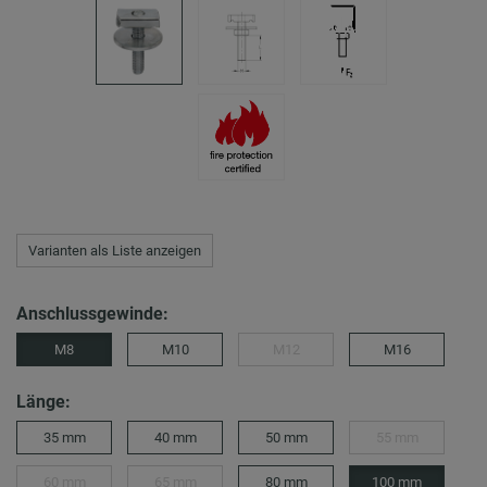
Varianten als Liste anzeigen
Anschlussgewinde:
M8
M10
M12
M16
Länge:
35 mm
40 mm
50 mm
55 mm
60 mm
65 mm
80 mm
100 mm