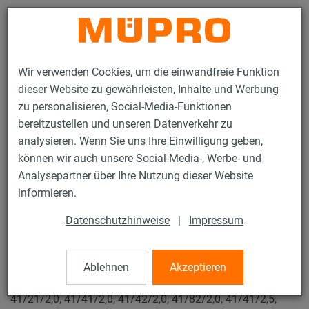
Kontakt
Wir verwenden Cookies, um die einwandfreie Funktion
dieser Website zu gewährleisten, Inhalte und Werbung
zu personalisieren, Social-Media-Funktionen
bereitzustellen und unseren Datenverkehr zu
analysieren. Wenn Sie uns Ihre Einwilligung geben,
Produkte
Befestigungstechnik
Installationsschienen
können wir auch unsere Social-Media-, Werbe- und
MPR-Hammerkopfbefestiger
Analysepartner über Ihre Nutzung dieser Website
45 / 119
informieren.
Datenschutzhinweise
|
Impressum
MPR-Hammerkopfbefestiger
Ablehnen
Akzeptieren
MPR-Hammerkopfbefestiger, M8 x 100 mm für Profile
41/21/2,0, 41/41/2,0, 41/42/2,0, 41/82/2,0, 41/41/2,5,