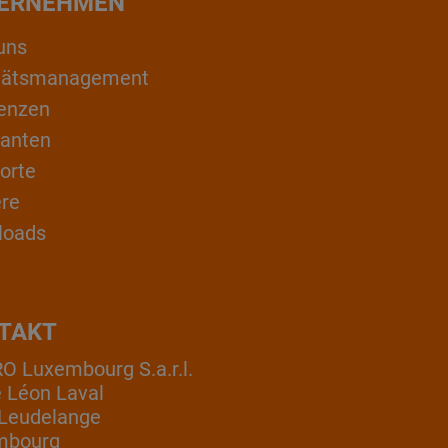
ERNEHMEN
uns
itätsmanagement
enzen
ranten
orte
ere
loads
TAKT
 Luxembourg S.a.r.l.
e Léon Laval
Leudelange
mbourg