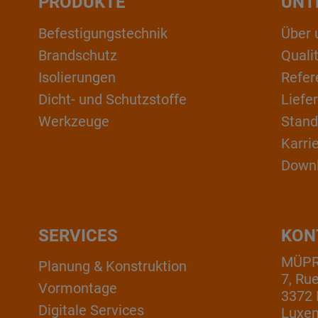
PRODUKTE
UNT
Befestigungstechnik
Über 
Brandschutz
Qual
Isolierungen
Refer
Dicht- und Schutzstoffe
Liefe
Werkzeuge
Stand
Karri
Down
SERVICES
KON
MÜPRO
Planung & Konstruktion
7, Ru
Vormontage
3372 
Digitale Services
Luxe