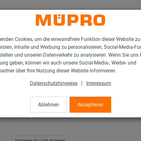
enden Cookies, um die einwandfreie Funktion dieser Website zu
isten, Inhalte und Werbung zu personalisieren, Social-Media-Fu
stellen und unseren Datenverkehr zu analysieren. Wenn Sie uns 
gung geben, können wir auch unsere Social-Media-, Werbe- und
R-Montagewinkel 135° Typ S+
artner über Ihre Nutzung dieser Website informieren.
Datenschutzhinweise
|
Impressum
el 135° Typ S+
Ablehnen
Akzeptieren
1/21-41/124, verzinkt
Varianten als Liste anzeigen