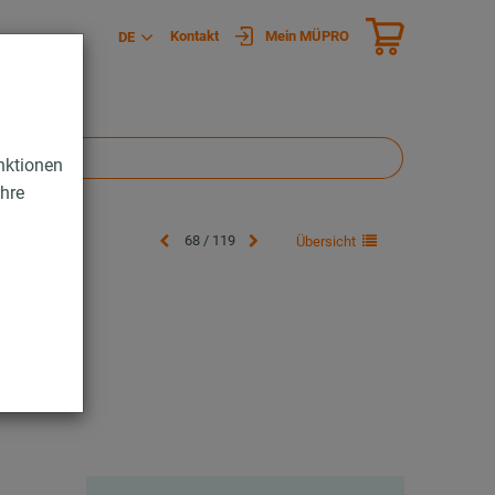
Kontakt
Mein MÜPRO
DE
nktionen
Ihre
68 / 119
Übersicht