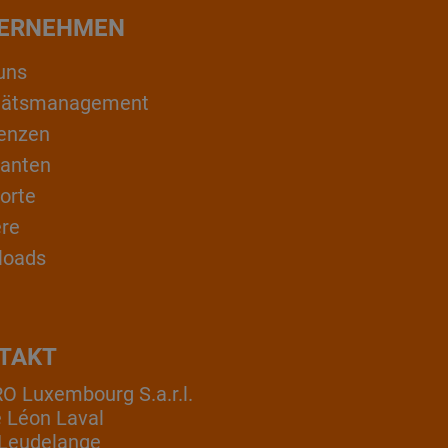
ERNEHMEN
uns
itätsmanagement
enzen
ranten
orte
ere
loads
TAKT
 Luxembourg S.a.r.l.
e Léon Laval
Leudelange