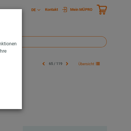
Kontakt
Mein MÜPRO
DE
nktionen
Ihre
65 / 119
Übersicht