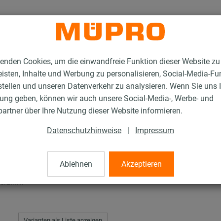
enden Cookies, um die einwandfreie Funktion dieser Website zu
isten, Inhalte und Werbung zu personalisieren, Social-Media-Fu
stellen und unseren Datenverkehr zu analysieren. Wenn Sie uns 
gung geben, können wir auch unsere Social-Media-, Werbe- und
R-Sattelflansch Typ S+
artner über Ihre Nutzung dieser Website informieren.
Datenschutzhinweise
|
Impressum
h Typ S+
Ablehnen
Akzeptieren
erzinkt
Varianten als Liste anzeigen