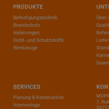
PRODUKTE
UNT
Befestigungstechnik
Über 
Brandschutz
Qual
Isolierungen
Refer
Dicht- und Schutzstoffe
Liefe
Werkzeuge
Stand
Karri
Down
SERVICES
KON
MÜPRO
Planung & Konstruktion
7, Ru
Vormontage
3372 