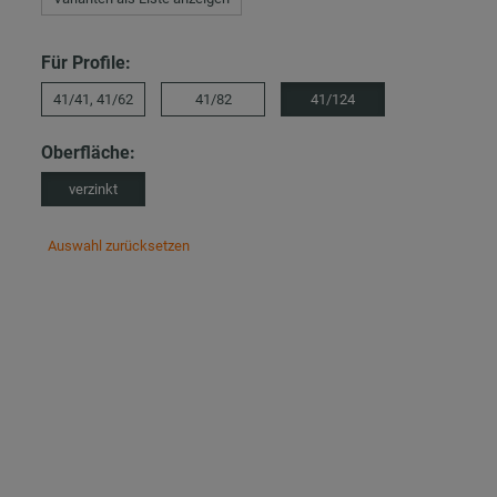
Für Profile:
41/41, 41/62
41/82
41/124
Oberfläche:
verzinkt
Auswahl zurücksetzen