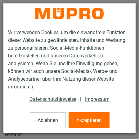
Kontakt
Wir verwenden Cookies, um die einwandfreie Funktion
dieser Website zu gewährleisten, Inhalte und Werbung
zu personalisieren, Social-Media-Funktionen
bereitzustellen und unseren Datenverkehr zu
analysieren. Wenn Sie uns Ihre Einwilligung geben,
Produkte
Befestigungstechnik
Installationsschienen
können wir auch unsere Social-Media-, Werbe- und
MPR-Schiebemuttern Typ S+
Analysepartner über Ihre Nutzung dieser Website
62 / 119
informieren.
Datenschutzhinweise
|
Impressum
MPR-Schiebemuttern Typ S+
Ablehnen
Akzeptieren
MPR-Schiebemutter Typ S+, M10 für Profile 41/21-41/124,
verzinkt