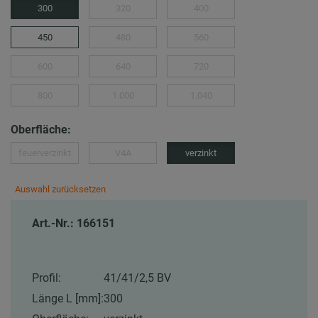
300
320
400
450
480
560
600
640
720
800
1.000
1.040
Oberfläche:
feuerverzinkt
V4A
verzinkt
Auswahl zurücksetzen
Art.-Nr.: 166151
Profil:
41/41/2,5 BV
Länge L [mm]:
300