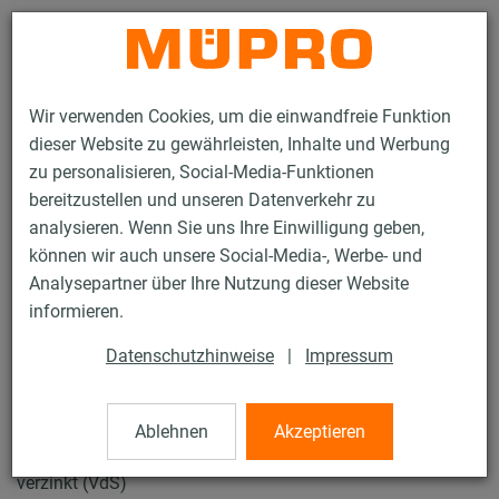
Kontakt
Wir verwenden Cookies, um die einwandfreie Funktion
dieser Website zu gewährleisten, Inhalte und Werbung
zu personalisieren, Social-Media-Funktionen
bereitzustellen und unseren Datenverkehr zu
analysieren. Wenn Sie uns Ihre Einwilligung geben,
Produkte
Befestigungstechnik
Installationsschienen
können wir auch unsere Social-Media-, Werbe- und
MPR-Schienenkonsolen
Analysepartner über Ihre Nutzung dieser Website
42 / 119
informieren.
Datenschutzhinweise
|
Impressum
MPR-Schienenkonsolen
Ablehnen
Akzeptieren
MPR-Schienenkonsole-BV 41/41/2,5, Länge: 300 mm,
verzinkt (VdS)