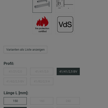
Varianten als Liste anzeigen
Profil:
41/21/2,0
41/41/2,0
41/41/2,5 BV
41/62/2,5 BV
41/82/2,5 H
Länge L [mm]:
150
160
240