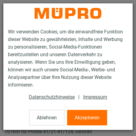
Kontakt
Wir verwenden Cookies, um die einwandfreie Funktion
dieser Website zu gewährleisten, Inhalte und Werbung
zu personalisieren, Social-Media-Funktionen
bereitzustellen und unseren Datenverkehr zu
analysieren. Wenn Sie uns Ihre Einwilligung geben,
Produkte
Befestigungstechnik
Installationsschienen
können wir auch unsere Social-Media-, Werbe- und
MPR-Schnellbefestiger Typ S+
Analysepartner über Ihre Nutzung dieser Website
61 / 119
informieren.
Datenschutzhinweise
|
Impressum
MPR-Schnellbefestiger Typ S+
Ablehnen
Akzeptieren
MPR-Schnellbefestiger Typ S+, mit Außengewinde M10 x
70 mm für Profile 41/21-41/124, verzinkt