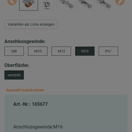
Varianten als Liste anzeigen
Anschlussgewinde:
M8
M10
M12
M16
R½″
Oberfläche:
verzinkt
Auswahl zurücksetzen
Art.-Nr.: 165677
Anschlussgewinde:
M16