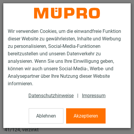
Kontakt
Wir verwenden Cookies, um die einwandfreie Funktion
dieser Website zu gewährleisten, Inhalte und Werbung
zu personalisieren, Social-Media-Funktionen
bereitzustellen und unseren Datenverkehr zu
analysieren. Wenn Sie uns Ihre Einwilligung geben,
Produkte
Befestigungstechnik
Installationsschienen
können wir auch unsere Social-Media-, Werbe- und
MPR-Schnellbefestiger Typ S+
Analysepartner über Ihre Nutzung dieser Website
60 / 119
informieren.
Datenschutzhinweise
|
Impressum
MPR-Schnellbefestiger Typ S+
Ablehnen
Akzeptieren
MPR-Schnellbefestiger Typ S+, M16 für Profile 41/21-
41/124, verzinkt