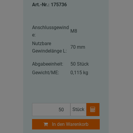
Art.-Nr.: 175736
Anschlussgewind
M8
e:
Nutzbare
70 mm
Gewindelänge L:
Abgabeeinheit:
50 Stück
Gewicht/ME:
0,115 kg
Stück
In den Warenkorb