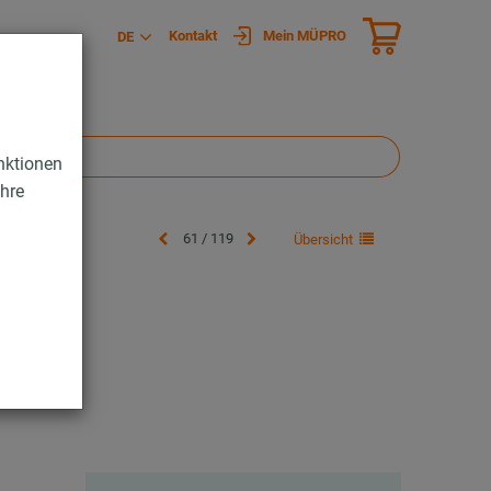
Kontakt
Mein MÜPRO
DE
nktionen
Ihre
61 / 119
Übersicht