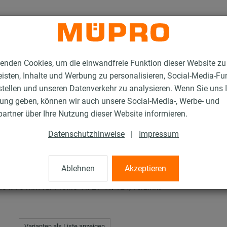
enden Cookies, um die einwandfreie Funktion dieser Website zu
isten, Inhalte und Werbung zu personalisieren, Social-Media-Fu
stellen und unseren Datenverkehr zu analysieren. Wenn Sie uns 
gung geben, können wir auch unsere Social-Media-, Werbe- und
R-Schnellbefestiger Typ S+
artner über Ihre Nutzung dieser Website informieren.
Datenschutzhinweise
|
Impressum
tiger Typ S+
Ablehnen
Akzeptieren
 x 70 mm für Profile 41/21-41/124, verzinkt
Varianten als Liste anzeigen