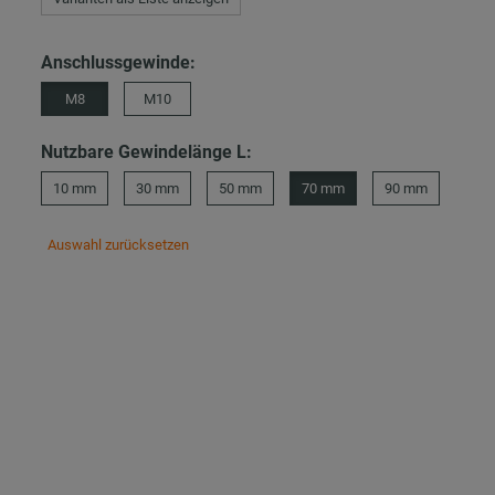
Anschlussgewinde:
M8
M10
Nutzbare Gewindelänge L:
10 mm
30 mm
50 mm
70 mm
90 mm
Auswahl zurücksetzen