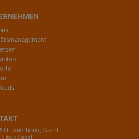
ERNEHMEN
uns
itätsmanagement
enzen
ranten
orte
ere
loads
TAKT
 Luxembourg S.a.r.l.
e Léon Laval