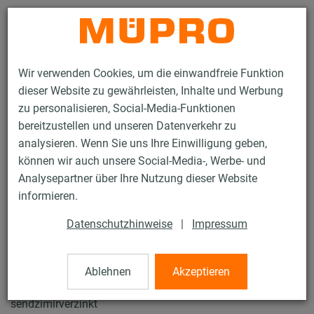
Kontakt
Wir verwenden Cookies, um die einwandfreie Funktion
dieser Website zu gewährleisten, Inhalte und Werbung
zu personalisieren, Social-Media-Funktionen
bereitzustellen und unseren Datenverkehr zu
analysieren. Wenn Sie uns Ihre Einwilligung geben,
Produkte
Befestigungstechnik
Installationsschienen
können wir auch unsere Social-Media-, Werbe- und
MPR-Systemschienen
Analysepartner über Ihre Nutzung dieser Website
40 / 119
informieren.
Datenschutzhinweise
|
Impressum
MPR-Systemschienen
Ablehnen
Akzeptieren
MPR-Systemschiene 41/21/2,0, Länge: 3.040 mm,
sendzimirverzinkt