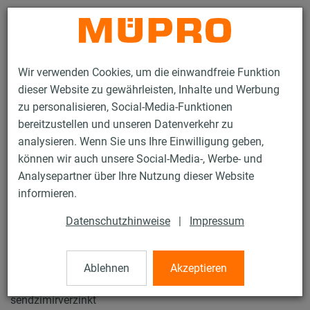
Kontakt
Wir verwenden Cookies, um die einwandfreie Funktion
dieser Website zu gewährleisten, Inhalte und Werbung
zu personalisieren, Social-Media-Funktionen
bereitzustellen und unseren Datenverkehr zu
analysieren. Wenn Sie uns Ihre Einwilligung geben,
Produkte
Befestigungstechnik
Installationsschienen
können wir auch unsere Social-Media-, Werbe- und
MPR-Systemschienen
Analysepartner über Ihre Nutzung dieser Website
40 / 119
informieren.
Datenschutzhinweise
|
Impressum
MPR-Systemschienen
Ablehnen
Akzeptieren
MPR-Systemschiene 41/41/2,5, Länge: 3.040 mm,
sendzimirverzinkt