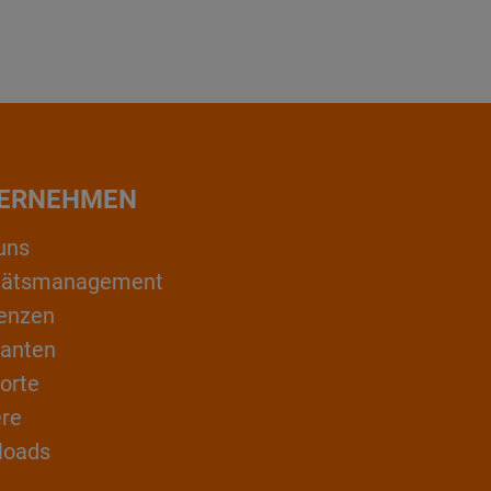
ERNEHMEN
uns
itätsmanagement
enzen
ranten
orte
ere
loads