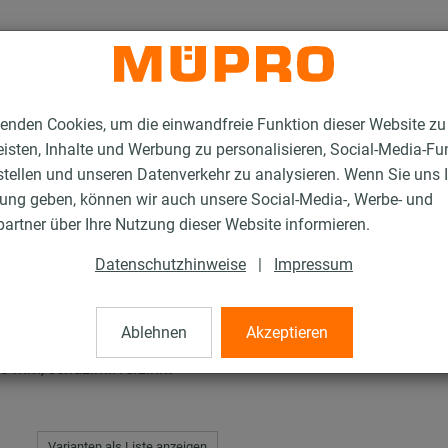
enden Cookies, um die einwandfreie Funktion dieser Website zu
isten, Inhalte und Werbung zu personalisieren, Social-Media-Fu
stellen und unseren Datenverkehr zu analysieren. Wenn Sie uns 
gung geben, können wir auch unsere Social-Media-, Werbe- und
R-Systemschienen
artner über Ihre Nutzung dieser Website informieren.
Datenschutzhinweise
|
Impressum
enen
Ablehnen
Akzeptieren
40 mm, sendzimirverzinkt
Varianten als Liste anzeigen