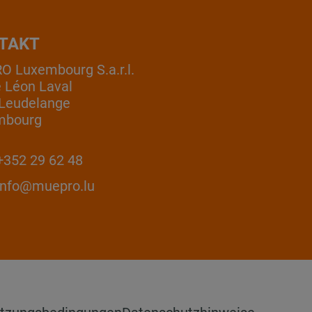
TAKT
 Luxembourg S.a.r.l.
e Léon Laval
Leudelange
mbourg
352 29 62 48
info@muepro.lu