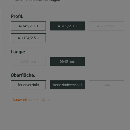
Profil:
41/42/2,0 H
41/82/2,0 H
41/82/2,5 H
41/124/2,5 H
Länge:
6000 mm
6640 mm
Oberfläche:
feuerverzinkt
sendzimirverzinkt
V4A
Auswahl zurücksetzen