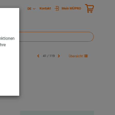
Kontakt
Mein MÜPRO
DE
nktionen
Ihre
41 / 119
Übersicht