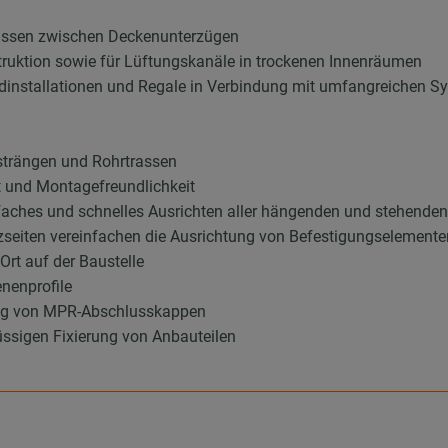
rassen zwischen Deckenunterzügen
truktion sowie für Lüftungskanäle in trockenen Innenräumen
dinstallationen und Regale in Verbindung mit umfangreichen S
rsträngen und Rohrtrassen
t und Montagefreundlichkeit
nfaches und schnelles Ausrichten aller hängenden und stehende
tzseiten vereinfachen die Ausrichtung von Befestigungselementen 
rt auf der Baustelle
nenprofile
ung von MPR-Abschlusskappen
ssigen Fixierung von Anbauteilen