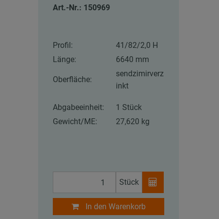
Art.-Nr.: 150969
Profil:
41/82/2,0 H
Länge:
6640 mm
sendzimirverz
Oberfläche:
inkt
Abgabeeinheit:
1 Stück
Gewicht/ME:
27,620 kg
Stück
In den Warenkorb