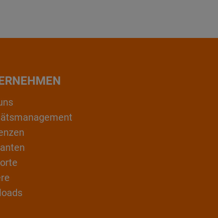
ERNEHMEN
uns
itätsmanagement
enzen
ranten
orte
ere
loads