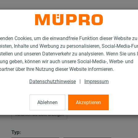
enden Cookies, um die einwandfreie Funktion dieser Website zu
isten, Inhalte und Werbung zu personalisieren, Social-Media-Fu
stellen und unseren Datenverkehr zu analysieren. Wenn Sie uns 
gung geben, können wir auch unsere Social-Media-, Werbe- und
R-Verbindungsplatten Typ S+
artner über Ihre Nutzung dieser Website informieren.
Datenschutzhinweise
|
Impressum
latten Typ S+
Ablehnen
Akzeptieren
Varianten als Liste anzeigen
Typ: