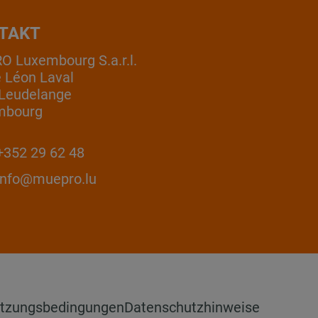
TAKT
 Luxembourg S.a.r.l.
e Léon Laval
Leudelange
mbourg
352 29 62 48
info@muepro.lu
tzungsbedingungen
Datenschutzhinweise