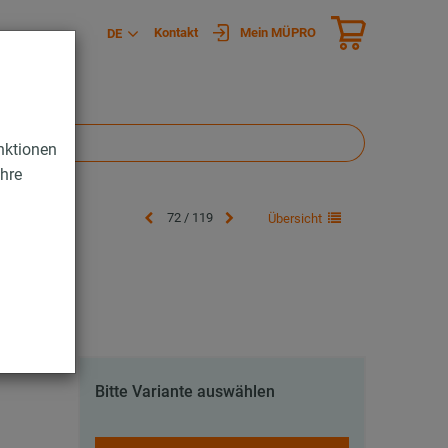
Kontakt
Mein MÜPRO
DE
nktionen
Ihre
72 / 119
Übersicht
Bitte Variante auswählen