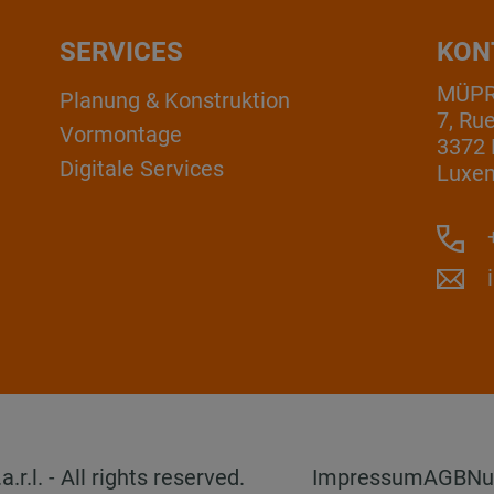
SERVICES
KON
MÜPRO
Planung & Konstruktion
7, Ru
Vormontage
3372 
Digitale Services
Luxe
+
l. - All rights reserved.
Impressum
AGB
Nu