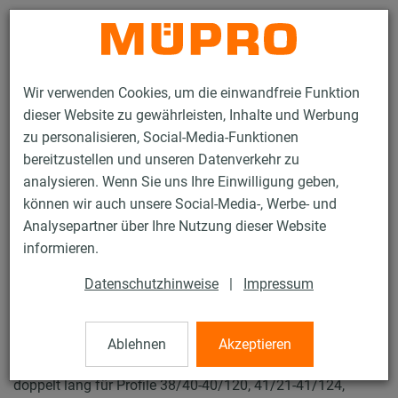
Kontakt
Wir verwenden Cookies, um die einwandfreie Funktion
dieser Website zu gewährleisten, Inhalte und Werbung
zu personalisieren, Social-Media-Funktionen
bereitzustellen und unseren Datenverkehr zu
analysieren. Wenn Sie uns Ihre Einwilligung geben,
Produkte
Befestigungstechnik
Installationsschienen
können wir auch unsere Social-Media-, Werbe- und
Schienenverbinder
Analysepartner über Ihre Nutzung dieser Website
77 / 119
informieren.
Datenschutzhinweise
|
Impressum
Schienenverbinder
Ablehnen
Akzeptieren
MPC/MPR-Schienenverbinder, schwere Ausführung,
doppelt lang für Profile 38/40-40/120, 41/21-41/124,