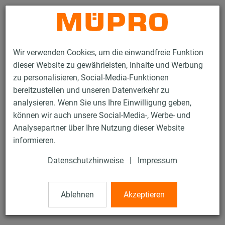
Kontakt
Wir verwenden Cookies, um die einwandfreie Funktion
dieser Website zu gewährleisten, Inhalte und Werbung
zu personalisieren, Social-Media-Funktionen
bereitzustellen und unseren Datenverkehr zu
analysieren. Wenn Sie uns Ihre Einwilligung geben,
Produkte
Befestigungstechnik
Installationsschienen
Stützwinkel
können wir auch unsere Social-Media-, Werbe- und
Analysepartner über Ihre Nutzung dieser Website
79 / 119
informieren.
Datenschutzhinweise
|
Impressum
Stützwinkel
Ablehnen
Akzeptieren
MPC/MPR-Stützwinkel für Profile 38/24-40/120, 41/21-
41/124, verzinkt