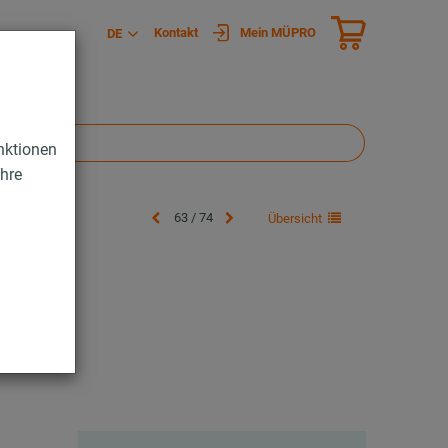
Kontakt
Mein MÜPRO
DE
nktionen
Ihre
63 / 74
Übersicht
ben