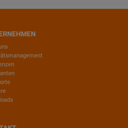
ERNEHMEN
uns
itätsmanagement
enzen
ranten
orte
ere
loads
TAKT