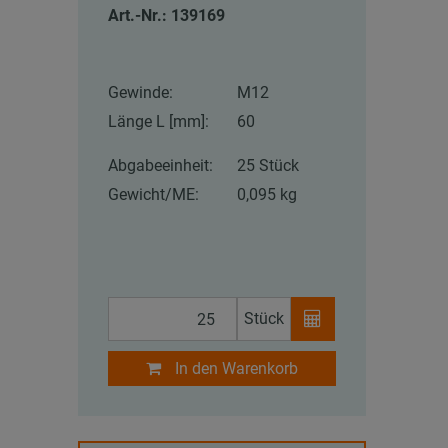
Art.-Nr.: 139169
Gewinde:
M12
Länge L [mm]:
60
Abgabeeinheit:
25 Stück
Gewicht/ME:
0,095 kg
Stück
In den Warenkorb