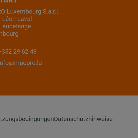
 Luxembourg S.a.r.l.
e Léon Laval
Leudelange
mbourg
352 29 62 48
info@muepro.lu
tzungsbedingungen
Datenschutzhinweise