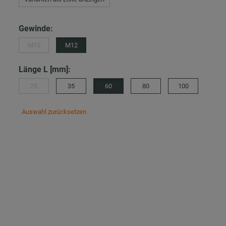
Gewinde:
M10
M12
Länge L [mm]:
25
35
60
80
100
Auswahl zurücksetzen