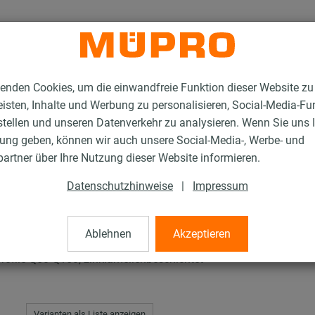
enden Cookies, um die einwandfreie Funktion dieser Website zu
isten, Inhalte und Werbung zu personalisieren, Social-Media-Fu
stellen und unseren Datenverkehr zu analysieren. Wenn Sie uns 
gung geben, können wir auch unsere Social-Media-, Werbe- und
erverzinkte Produkte für die Lüftungsbefestigung
MPT-Hammerkopfschrau
artner über Ihre Nutzung dieser Website informieren.
Datenschutzhinweise
|
Impressum
schrauben
Ablehnen
Akzeptieren
file Q50-Q150, zinklamellenbeschichtet
Varianten als Liste anzeigen