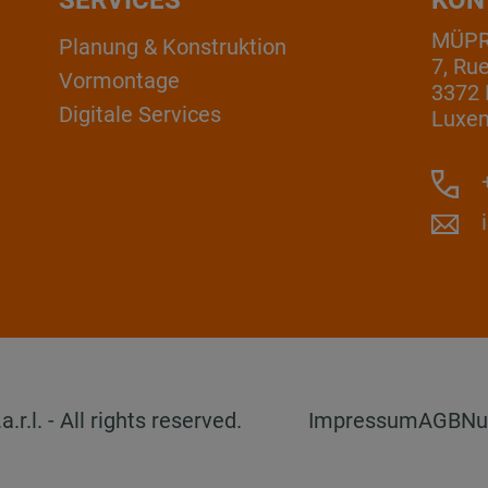
MÜPRO
Planung & Konstruktion
7, Ru
Vormontage
3372 
Digitale Services
Luxe
+
l. - All rights reserved.
Impressum
AGB
Nu