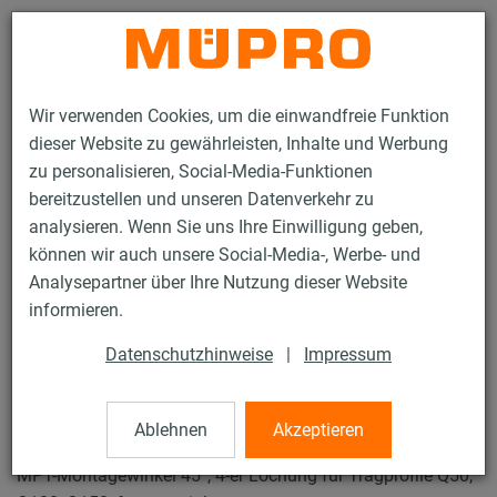
Kontakt
Wir verwenden Cookies, um die einwandfreie Funktion
dieser Website zu gewährleisten, Inhalte und Werbung
zu personalisieren, Social-Media-Funktionen
bereitzustellen und unseren Datenverkehr zu
analysieren. Wenn Sie uns Ihre Einwilligung geben,
Produkte
Befestigungstechnik
Lüftungsbefestigung
können wir auch unsere Social-Media-, Werbe- und
Feuerverzinkte Produkte für die Lüftungsbefestigung
Analysepartner über Ihre Nutzung dieser Website
MPT-Montagewinkel 45°
informieren.
3 / 74
Datenschutzhinweise
|
Impressum
MPT-Montagewinkel 45°
Ablehnen
Akzeptieren
MPT-Montagewinkel 45°, 4-er Lochung für Tragprofile Q50,