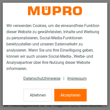
Kontakt
Wir verwenden Cookies, um die einwandfreie Funktion
dieser Website zu gewährleisten, Inhalte und Werbung
zu personalisieren, Social-Media-Funktionen
bereitzustellen und unseren Datenverkehr zu
analysieren. Wenn Sie uns Ihre Einwilligung geben,
Produkte
Befestigungstechnik
Lüftungsbefestigung
können wir auch unsere Social-Media-, Werbe- und
Feuerverzinkte Produkte für die Lüftungsbefestigung
Analysepartner über Ihre Nutzung dieser Website
MPT-Montagewinkel 90°
informieren.
60 / 74
Datenschutzhinweise
|
Impressum
MPT-Montagewinkel 90°
Ablehnen
Akzeptieren
MPT-Montagewinkel 90° für Tragprofil Q80, feuerverzinkt