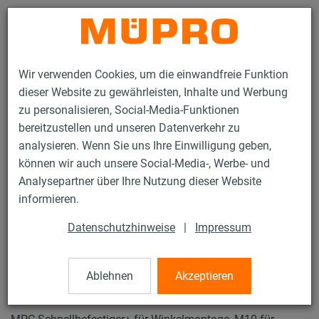
Kontakt
Wir verwenden Cookies, um die einwandfreie Funktion
dieser Website zu gewährleisten, Inhalte und Werbung
zu personalisieren, Social-Media-Funktionen
bereitzustellen und unseren Datenverkehr zu
analysieren. Wenn Sie uns Ihre Einwilligung geben,
Produkte
Befestigungstechnik
Lüftungsbefestigung
können wir auch unsere Social-Media-, Werbe- und
Installationsschienen für die Lüftungsbefestigung
Analysepartner über Ihre Nutzung dieser Website
MPC-Systemschienen (leichter bis mittlerer Lastbereich)
informieren.
MPC-Schnellbefestiger+
14 / 63
Datenschutzhinweise
|
Impressum
Ablehnen
Akzeptieren
MPC-Schnellbefestiger+