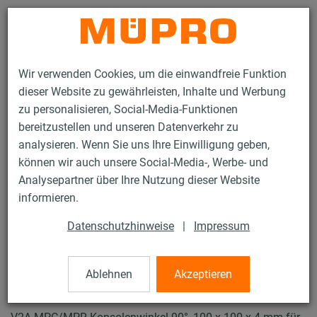
Kontakt
Wir verwenden Cookies, um die einwandfreie Funktion
dieser Website zu gewährleisten, Inhalte und Werbung
zu personalisieren, Social-Media-Funktionen
bereitzustellen und unseren Datenverkehr zu
analysieren. Wenn Sie uns Ihre Einwilligung geben,
Produkte
Befestigungstechnik
Lüftungsbefestigung
können wir auch unsere Social-Media-, Werbe- und
Installationsschienen für die Lüftungsbefestigung
Analysepartner über Ihre Nutzung dieser Website
MPR-Systemschienen (leichter bis mittlerer Lastbereich)
informieren.
Konsolenwinkel
52 / 64
Datenschutzhinweise
|
Impressum
Ablehnen
Akzeptieren
Konsolenwinkel