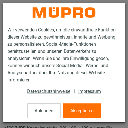
Kontakt
Wir verwenden Cookies, um die einwandfreie Funktion
dieser Website zu gewährleisten, Inhalte und Werbung
zu personalisieren, Social-Media-Funktionen
bereitzustellen und unseren Datenverkehr zu
analysieren. Wenn Sie uns Ihre Einwilligung geben,
Produkte
Befestigungstechnik
Lüftungsbefestigung
können wir auch unsere Social-Media-, Werbe- und
Installationsschienen für die Lüftungsbefestigung
Analysepartner über Ihre Nutzung dieser Website
MPR-Systemschienen (leichter bis mittlerer Lastbereich)
informieren.
Konsolenwinkel
42 / 64
Datenschutzhinweise
|
Impressum
Ablehnen
Akzeptieren
Konsolenwinkel